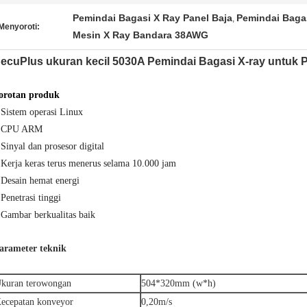
Pemindai Bagasi X Ray Panel Baja
Pemindai Baga
,
Menyoroti:
Mesin X Ray Bandara 38AWG
ecuPlus ukuran kecil 5030A Pemindai Bagasi X-ray untu
orotan produk
 Sistem operasi Linux
 CPU ARM
 Sinyal dan prosesor digital
 Kerja keras terus menerus selama 10.000 jam
 Desain hemat energi
 Penetrasi tinggi
 Gambar berkualitas baik
arameter teknik
kuran terowongan
504*320mm (w*h)
ecepatan konveyor
0,20m/s