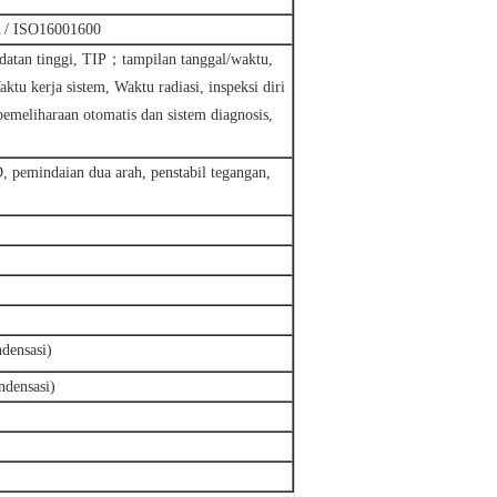
A / ISO16001600
datan tinggi, TIP；tampilan tanggal/waktu,
u kerja sistem, Waktu radiasi, inspeksi diri
pemeliharaan otomatis dan sistem diagnosis,
, pemindaian dua arah, penstabil tegangan,
ensasi)
ensasi)