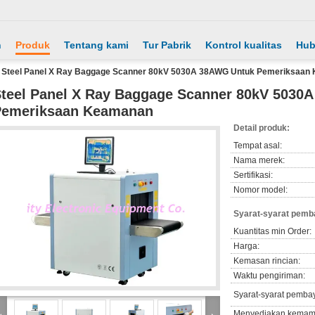
h
Produk
Tentang kami
Tur Pabrik
Kontrol kualitas
Hub
Steel Panel X Ray Baggage Scanner 80kV 5030A 38AWG Untuk Pemeriksaan
teel Panel X Ray Baggage Scanner 80kV 5030
Pemeriksaan Keamanan
Detail produk:
Tempat asal:
Nama merek:
Sertifikasi:
Nomor model:
Syarat-syarat pemb
Kuantitas min Order:
Harga:
Kemasan rincian:
Waktu pengiriman:
Syarat-syarat pemba
Menyediakan kemam