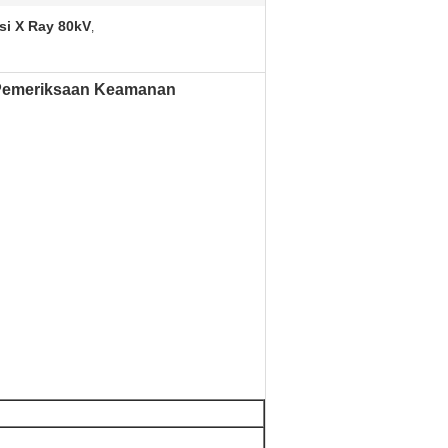
si X Ray 80kV
,
k Pemeriksaan Keamanan