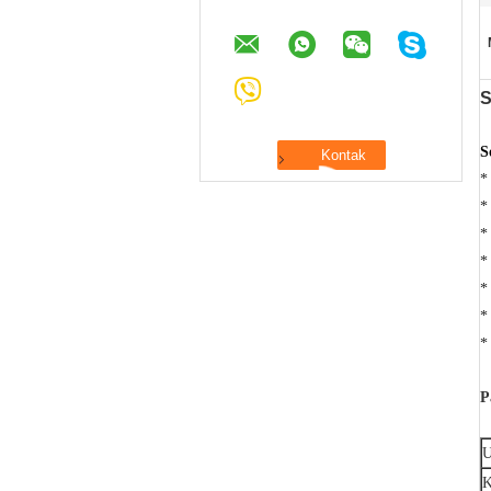
S
S
*
*
*
*
*
*
*
P
U
K