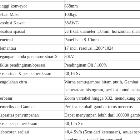
inggi konveyor
668mm
eban Maks
100kgs
esolusi Kawat
38AWG
esolusi spasial
vertikal: diameter 1.0mm, horizontal: di
enetrasi
Panel baja 8-10mm
emantau
17 inci, resolusi 1280*1024
egangan anoda generator sinar X
80kV
iklus pendinginan/operasi
Pendinginan Oli / 100%
osis sinar X per pemeriksaan
<0,16 Sv
engolahan citra
Warna semu/gambar hitam putih, Gambar Ne
pemerataan histogram, periksa mundur/ma
erbesar
Zoom variabel hingga X32, mendukung pe
emeriksaan Gambar
Periksa kembali gambar terus menerus
apasitas penyimpanan
Dapat menyimpan lebih dari 100000 gamb
osis per pemeriksaan
<0,125 Sv
ebocoran radiasi
<0,4 Sv/h (5cm dari ketenaran), sesuai s
keselamatan radiasi internasional.