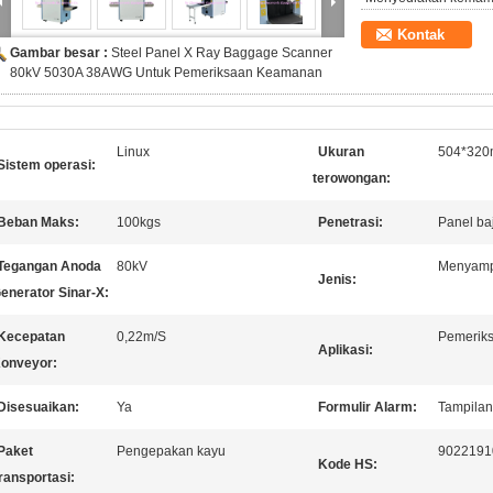
Kontak
Gambar besar :
Steel Panel X Ray Baggage Scanner
80kV 5030A 38AWG Untuk Pemeriksaan Keamanan
Linux
Ukuran
504*320m
Sistem operasi:
terowongan:
Beban Maks:
100kgs
Penetrasi:
Panel b
Tegangan Anoda
80kV
Menyampa
Jenis:
enerator Sinar-X:
Kecepatan
0,22m/S
Pemerik
Aplikasi:
onveyor:
Disesuaikan:
Ya
Formulir Alarm:
Tampilan
Paket
Pengepakan kayu
9022191
Kode HS:
ransportasi: