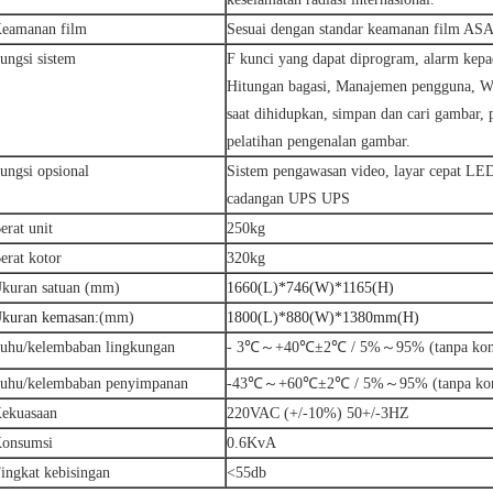
eamanan film
Sesuai dengan standar keamanan film AS
ungsi sistem
F kunci yang dapat diprogram, alarm kepa
Hitungan bagasi, Manajemen pengguna, Wakt
saat dihidupkan, simpan dan cari gambar, 
pelatihan pengenalan gambar.
ungsi opsional
Sistem pengawasan video, layar cepat LED
cadangan UPS UPS
erat unit
250kg
erat kotor
320kg
kuran satuan (mm)
1660(L)*746(W)*1165(H)
kuran kemasan:
(mm)
1800(L)*880(W)*1380mm(H)
uhu/kelembaban lingkungan
- 3℃～+40℃±2℃ / 5%～95% (tanpa kond
uhu/kelembaban penyimpanan
-43℃～+60℃±2℃ / 5%～95% (tanpa kond
ekuasaan
220VAC (+/-10%) 50+/-3HZ
onsumsi
0.6KvA
ingkat kebisingan
<55db