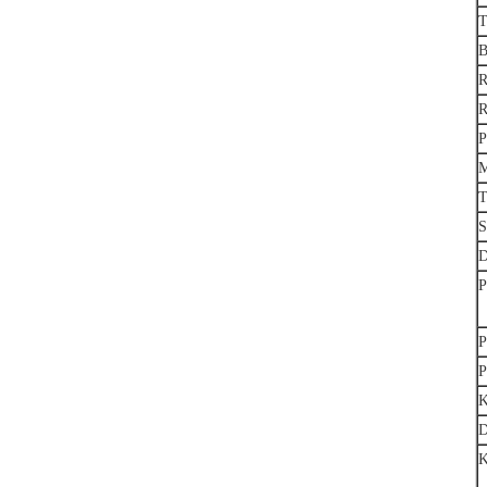
T
B
R
R
P
M
T
S
D
P
P
P
K
D
K