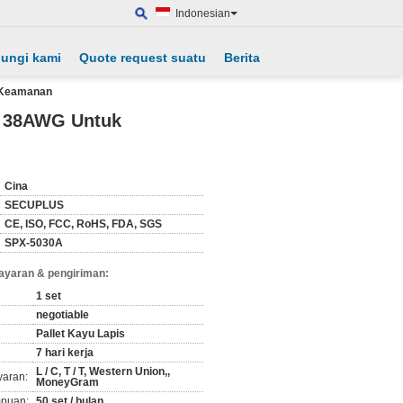
Indonesian
ungi kami
Quote request suatu
Berita
 Keamanan
A 38AWG Untuk
Cina
SECUPLUS
CE, ISO, FCC, RoHS, FDA, SGS
SPX-5030A
ayaran & pengiriman:
1 set
negotiable
Pallet Kayu Lapis
7 hari kerja
L / C, T / T, Western Union,,
yaran:
MoneyGram
puan:
50 set / bulan