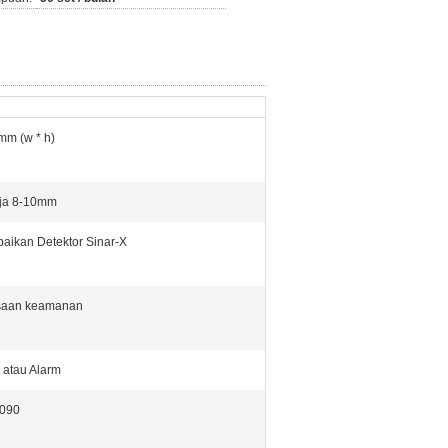
m (w * h)
aja 8-10mm
ikan Detektor Sinar-X
saan keamanan
 atau Alarm
090