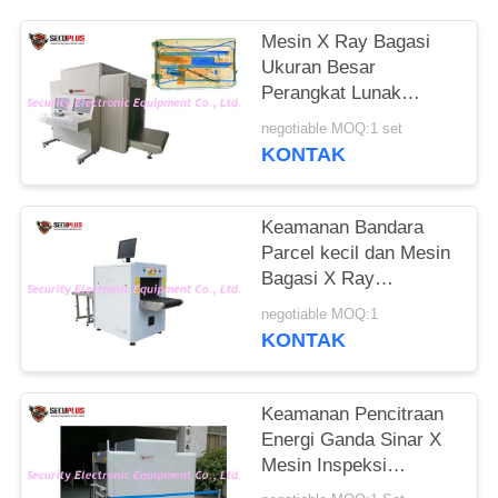
Mesin X Ray Bagasi
Ukuran Besar
Perangkat Lunak
Cerdas Untuk Tempat
negotiable MOQ:1 set
Lalu Lintas Berat di
KONTAK
Asrama
Keamanan Bandara
Parcel kecil dan Mesin
Bagasi X Ray
SECUPLUS SPX5030A
negotiable MOQ:1
KONTAK
Keamanan Pencitraan
Energi Ganda Sinar X
Mesin Inspeksi
Pemindaian Bagasi