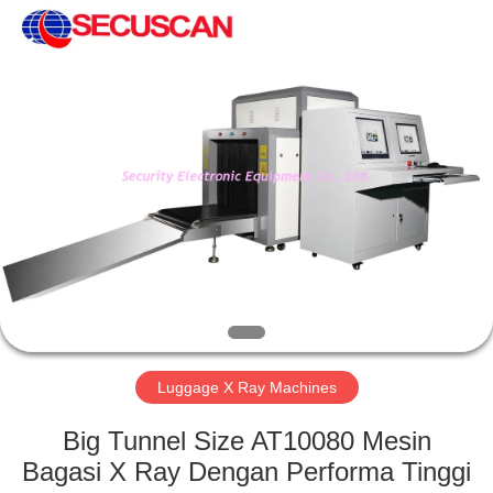
SHENZHEN
SECURITY
ELECTRONIC
EQUIPMENT
CO.,
LIMITED.
All
Rights
RUMAH
Reserved.
PRODUK
TENTANG
KAMI
TUR
PABRIK
Luggage X Ray Machines
Big Tunnel Size AT10080 Mesin
KONTROL
Bagasi X Ray Dengan Performa Tinggi