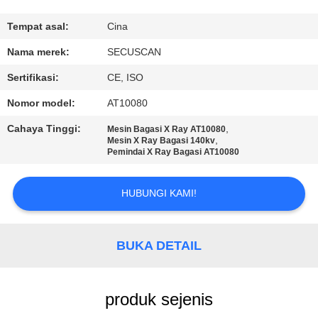
KUALITAS
Tempat asal:
Cina
HUBUNGI
Nama merek:
SECUSCAN
KAMI
Sertifikasi:
CE, ISO
Nomor model:
AT10080
BERITA
Cahaya Tinggi:
,
Mesin Bagasi X Ray AT10080
,
Mesin X Ray Bagasi 140kv
Pemindai X Ray Bagasi AT10080
PERMINTAAN
PENAWARAN
HUBUNGI KAMI!
SITEMAP
BUKA DETAIL
PRIVACY
POLICY
produk sejenis