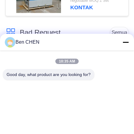
negotiable MOQ:1 Set
Dengan Fungsi Tip
KONTAK
Bad Request
Semua
Ben CHEN
X Ray Baggage
Baggage And Parcel
Scanner
Inspection
10:35 AM
Good day, what product are you looking for?
Walk Through Metal
Under Vehicle
Detector
Surveillance System
Detektor
Explosives Detector
Persimpangan Non
Linier
Peralatan Keamanan