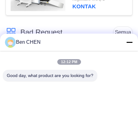
100100
KONTAK
Bad Request
Semua
Ben CHEN
X Ray Baggage
Baggage And Parcel
Scanner
Inspection
12:12 PM
Good day, what product are you looking for?
Walk Through Metal
Under Vehicle
Detector
Surveillance System
Detektor
Explosives Detector
Persimpangan Non
Linier
Peralatan Keamanan