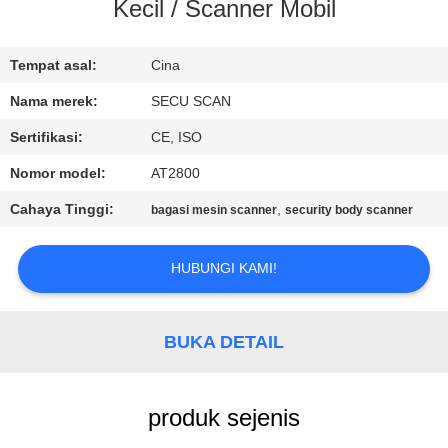
KUALITAS
Kecil / Scanner Mobil
HUBUNGI
Tempat asal:
Cina
KAMI
Nama merek:
SECU SCAN
Sertifikasi:
CE, ISO
BERITA
Nomor model:
AT2800
Cahaya Tinggi:
,
bagasi mesin scanner
security body scanner
PERMINTAAN
PENAWARAN
HUBUNGI KAMI!
SITEMAP
BUKA DETAIL
PRIVACY
produk sejenis
POLICY