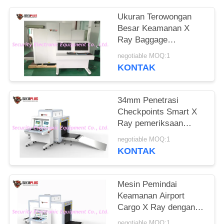
Ukuran Terowongan
Besar Keamanan X
Ray Baggage
Inspection System
negotiable MOQ:1
Untuk Bea Cukai,
KONTAK
Bandara, Pelabuhan
34mm Penetrasi
Checkpoints Smart X
Ray pemeriksaan
keamanan bandara
negotiable MOQ:1
mesin scan
KONTAK
Mesin Pemindai
Keamanan Airport
Cargo X Ray dengan
Penetrasi Tinggi SPX-
negotiable MOQ:1