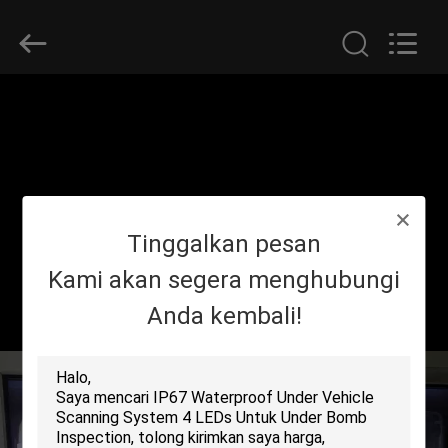
SHENZHEN
SECURITY
ELECTRONIC
EQUIPMENT
CO.,
LIMITED.
All
Rights
RUMAH
Reserved.
PRODUK
TENTANG
Tinggalkan pesan
KAMI
Kami akan segera menghubungi
Anda kembali!
TUR
PABRIK
KONTROL