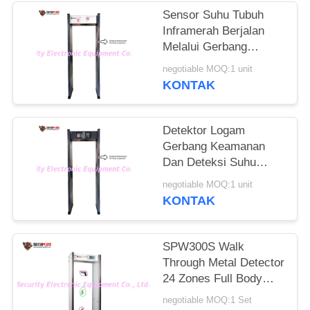
Sensor Suhu Tubuh
Inframerah Berjalan
Melalui Gerbang
Detektor Logam Untuk
negotiable MOQ:1 unit
Memeriksa Orang
KONTAK
Demam Di Hotel
Detektor Logam
Gerbang Keamanan
Dan Deteksi Suhu
Manusia Untuk
negotiable MOQ:1 unit
Mengontrol
KONTAK
Coronavirus Di Pintu
Masuk Kantor
Pemerintah
SPW300S Walk
Through Metal Detector
24 Zones Full Body
Door Frame
negotiable MOQ:1 Set