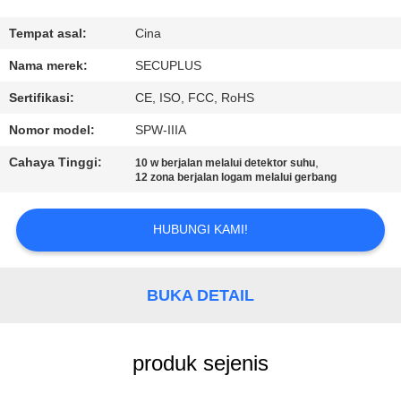
KUALITAS
Tempat asal:
Cina
HUBUNGI
Nama merek:
SECUPLUS
KAMI
Sertifikasi:
CE, ISO, FCC, RoHS
Nomor model:
SPW-IIIA
BERITA
Cahaya Tinggi:
,
10 w berjalan melalui detektor suhu
12 zona berjalan logam melalui gerbang
PERMINTAAN
PENAWARAN
HUBUNGI KAMI!
SITEMAP
BUKA DETAIL
PRIVACY
produk sejenis
POLICY