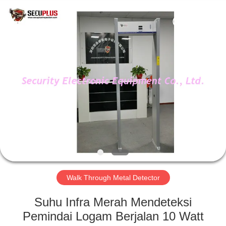
SHENZHEN
SECURITY
ELECTRONIC
EQUIPMENT
CO.,
LIMITED.
All
Rights
RUMAH
Reserved.
PRODUK
TENTANG
KAMI
TUR
PABRIK
Walk Through Metal Detector
Suhu Infra Merah Mendeteksi
KONTROL
Pemindai Logam Berjalan 10 Watt