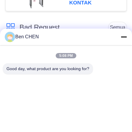
KONTAK
Bad Request
Semua
Ben CHEN
X Ray Baggage
Baggage And Parcel
Scanner
Inspection
5:08 PM
Good day, what product are you looking for?
Walk Through Metal
Under Vehicle
Detector
Surveillance System
Detektor
Explosives Detector
Persimpangan Non
Linier
Peralatan Keamanan
Bottle Liquid Scanner