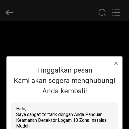
SHENZHEN
SECURITY
ELECTRONIC
EQUIPMENT
CO.,
LIMITED.
All
Rights
RUMAH
Reserved.
PRODUK
TENTANG
Tinggalkan pesan
KAMI
Kami akan segera menghubungi
Anda kembali!
TUR
PABRIK
KONTROL