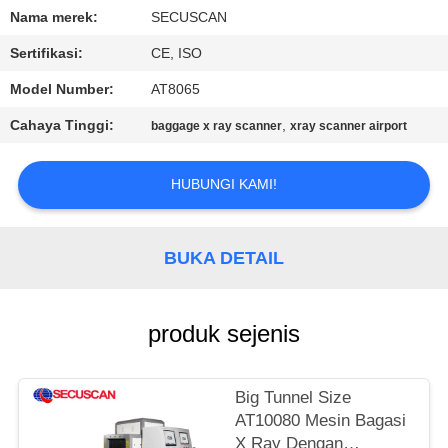
KUALITAS
Nama merek:
SECUSCAN
Sertifikasi:
CE, ISO
HUBUNGI
Model Number:
AT8065
KAMI
Cahaya Tinggi:
,
baggage x ray scanner
xray scanner airport
BERITA
HUBUNGI KAMI!
PERMINTAAN
PENAWARAN
BUKA DETAIL
SITEMAP
produk sejenis
PRIVACY
Big Tunnel Size
POLICY
AT10080 Mesin Bagasi
X Ray Dengan