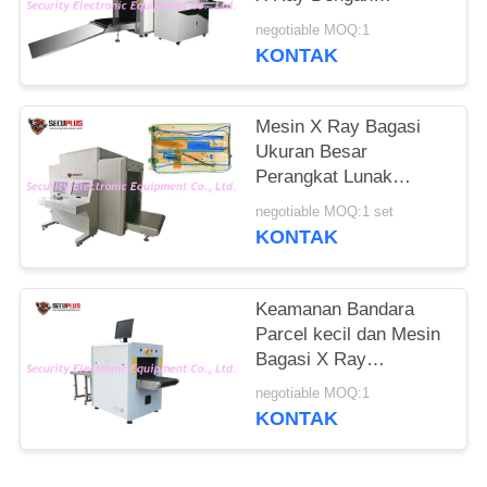
Performa Tinggi
negotiable MOQ:1
KONTAK
Mesin X Ray Bagasi
Ukuran Besar
Perangkat Lunak
Cerdas Untuk Tempat
negotiable MOQ:1 set
Lalu Lintas Berat di
KONTAK
Asrama
Keamanan Bandara
Parcel kecil dan Mesin
Bagasi X Ray
SECUPLUS SPX5030A
negotiable MOQ:1
KONTAK