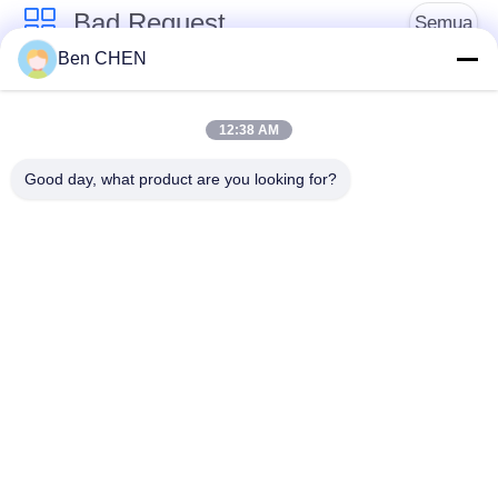
Bad Request
Semua
Ben CHEN
X Ray Baggage
Baggage And Parcel
Scanner
Inspection
12:38 AM
Good day, what product are you looking for?
Walk Through Metal
Under Vehicle
Detector
Surveillance System
Detektor
Explosives Detector
Persimpangan Non
Linier
Peralatan Keamanan
Bottle Liquid Scanner
Jalan