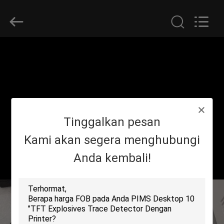
SHENZHEN
SECURITY
ELECTRONIC
EQUIPMENT
CO.,
LIMITED.
All
Rights
RUMAH
Reserved.
PRODUK
TENTANG
Tinggalkan pesan
KAMI
Kami akan segera menghubungi
Anda kembali!
TUR
PABRIK
KONTROL